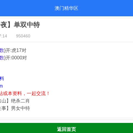
澳门精华区
一夜】单双中特
:14
950460
数
}开:虎17对
数
}开:0000对
资料
m
站或本资料，一起交流！
出山】绝杀二肖
往事】男女中特
返回首页