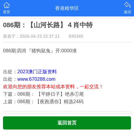
香港精华区
首页
返回
086期：【山河长路】４肖中特
发表于：2026-04-23 22:37:21
830340
086期:四肖『猪狗鼠兔
』开:0000准
出处：
2023澳门正版资料
出处：
www.670288.com
欢迎向您的朋友推荐本站或本资料，一起交流！
下篇：086期： 【平静日子】绝杀①尾
上篇：086期：【夜跑遇你】精选24码
返回首页