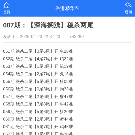
香港精华区
首页
返回
087期：【深海搁浅】稳杀两尾
发表于：2026-04-23 22:37:23
742260
051期:绝杀二尾【0尾6
尾】开:兔28准
052期:绝杀二尾【4尾7
尾】开:鸡22准
053期:绝杀二尾【1尾3
尾】开:鼠19准
054期:绝杀二尾【2尾7
尾】开:兔16准
055期:绝杀二尾【5尾6
尾】开:猪08准
056期:绝杀二尾【0尾3
尾】开:狗33准
057期:绝杀二尾【2尾6
尾】开:猴47准
058期:绝杀二尾【7尾8
尾】开:牛42准
059期:绝杀二尾【5尾6
尾】开:猪20准
060期:绝杀二尾【2尾3
尾】开:猪44准
061期:绝杀二尾【5尾7
尾】开:鸡46准
062期:绝杀二尾【3尾4
尾】开:牛30准