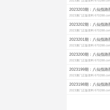
2023澳门正版资料 670288.co
2023203期：八仙指路
2023澳门正版资料 670288.co
2023202期：八仙指路
2023澳门正版资料 670288.co
2023201期：八仙指路
2023澳门正版资料 670288.co
2023200期：八仙指路
2023澳门正版资料 670288.co
2023199期：八仙指路
2023澳门正版资料 670288.co
2023198期：八仙指路
2023澳门正版资料 670288.co