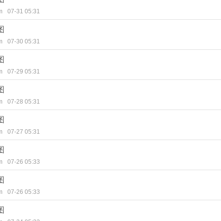
m
07-31 05:31
图
m
07-30 05:31
图
m
07-29 05:31
图
m
07-28 05:31
图
m
07-27 05:31
图
m
07-26 05:33
图
m
07-26 05:33
图