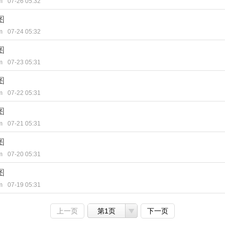
m
07-26 05:32
图
m
07-24 05:32
图
m
07-23 05:31
图
m
07-22 05:31
图
m
07-21 05:31
图
m
07-20 05:31
图
m
07-19 05:31
上一页
第1页
下一页