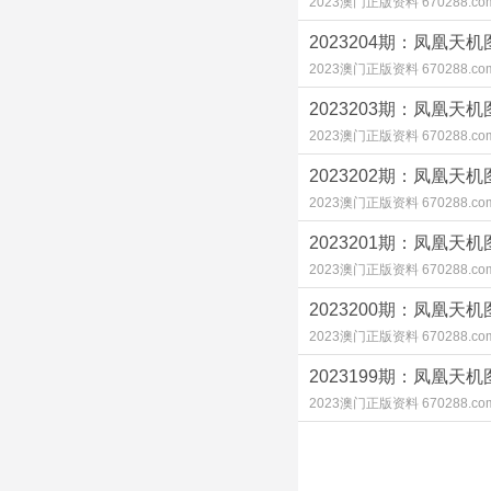
2023澳门正版资料 670288.co
2023204期：凤凰天机
2023澳门正版资料 670288.co
2023203期：凤凰天机
2023澳门正版资料 670288.co
2023202期：凤凰天机
2023澳门正版资料 670288.co
2023201期：凤凰天机
2023澳门正版资料 670288.co
2023200期：凤凰天机
2023澳门正版资料 670288.co
2023199期：凤凰天机
2023澳门正版资料 670288.co