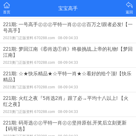
宝宝高手
首页
返回
221期: 一号高手㊣㊣㊣平特一肖㊣㊣㊣百万之!跟者必发!【一
号高手】
2023澳门正版资料 670288.com
08-09 04:33
221期: 梦回江南《⑥肖选①肖》终极挑战,上帝的礼物!【梦回
江南】
2023澳门正版资料 670288.com
08-09 04:33
221期: ☆★快乐精品★☆平特一肖★☆看好的给个顶!【快乐
精品】
2023澳门正版资料 670288.com
08-09 04:33
221期: 火红之夜『5肖选2肖』跟了必→平均十八以上! 【火
红之夜】
2023澳门正版资料 670288.com
08-09 04:33
221期: 码哥选㊣㊣平特一肖㊣㊣坚持原创,开奖后立刻更新
【码哥选】