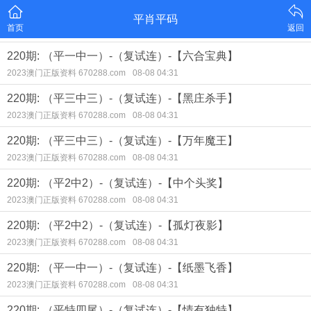
平肖平码
首页
返回
220期: （平一中一）-（复试连）-【六合宝典】
2023澳门正版资料 670288.com
08-08 04:31
220期: （平三中三）-（复试连）-【黑庄杀手】
2023澳门正版资料 670288.com
08-08 04:31
220期: （平三中三）-（复试连）-【万年魔王】
2023澳门正版资料 670288.com
08-08 04:31
220期: （平2中2）-（复试连）-【中个头奖】
2023澳门正版资料 670288.com
08-08 04:31
220期: （平2中2）-（复试连）-【孤灯夜影】
2023澳门正版资料 670288.com
08-08 04:31
220期: （平一中一）-（复试连）-【纸墨飞香】
2023澳门正版资料 670288.com
08-08 04:31
220期: （平特四尾）-（复试连）-【情有独特】