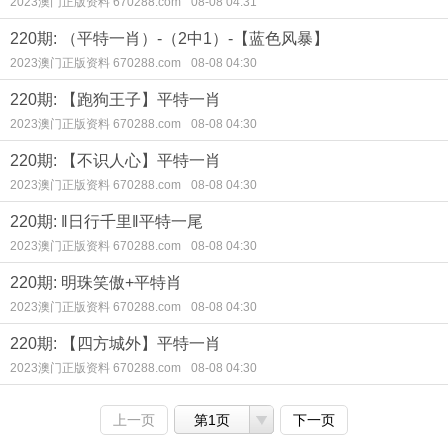
2023澳门正版资料 670288.com
08-08 04:31
220期: （平特一肖）-（2中1）-【蓝色风暴】
2023澳门正版资料 670288.com
08-08 04:30
220期: 【跑狗王子】平特一肖
2023澳门正版资料 670288.com
08-08 04:30
220期: 【不识人心】平特一肖
2023澳门正版资料 670288.com
08-08 04:30
220期: ‖日行千里‖平特一尾
2023澳门正版资料 670288.com
08-08 04:30
220期: 明珠笑傲+平特肖
2023澳门正版资料 670288.com
08-08 04:30
220期: 【四方城外】平特一肖
2023澳门正版资料 670288.com
08-08 04:30
上一页
第1页
下一页