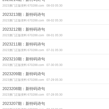
2023澳门正版资料 670288.com
08-03 05:30
2023213期：新特码诗句
2023澳门正版资料 670288.com
08-02 05:30
2023212期：新特码诗句
2023澳门正版资料 670288.com
08-01 05:30
2023211期：新特码诗句
2023澳门正版资料 670288.com
07-31 05:30
2023210期：新特码诗句
2023澳门正版资料 670288.com
07-30 05:30
2023209期：新特码诗句
2023澳门正版资料 670288.com
07-29 05:30
2023208期：新特码诗句
2023澳门正版资料 670288.com
07-28 05:30
2023207期：新特码诗句