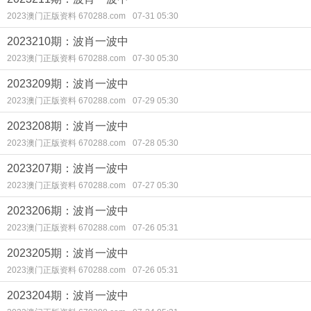
2023澳门正版资料 670288.com
07-31 05:30
2023210期：波肖一波中
2023澳门正版资料 670288.com
07-30 05:30
2023209期：波肖一波中
2023澳门正版资料 670288.com
07-29 05:30
2023208期：波肖一波中
2023澳门正版资料 670288.com
07-28 05:30
2023207期：波肖一波中
2023澳门正版资料 670288.com
07-27 05:30
2023206期：波肖一波中
2023澳门正版资料 670288.com
07-26 05:31
2023205期：波肖一波中
2023澳门正版资料 670288.com
07-26 05:31
2023204期：波肖一波中