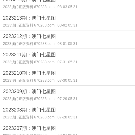
2023澳门正版资料 670288.com
08-03 05:31
2023213期：澳门七星图
2023澳门正版资料 670288.com
08-02 05:31
2023212期：澳门七星图
2023澳门正版资料 670288.com
08-01 05:31
2023211期：澳门七星图
2023澳门正版资料 670288.com
07-31 05:31
2023210期：澳门七星图
2023澳门正版资料 670288.com
07-30 05:31
2023209期：澳门七星图
2023澳门正版资料 670288.com
07-29 05:31
2023208期：澳门七星图
2023澳门正版资料 670288.com
07-28 05:31
2023207期：澳门七星图