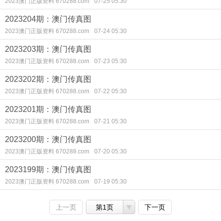
2023澳门正版资料 670288.com
07-25 05:30
2023204期：澳门传真图
2023澳门正版资料 670288.com
07-24 05:30
2023203期：澳门传真图
2023澳门正版资料 670288.com
07-23 05:30
2023202期：澳门传真图
2023澳门正版资料 670288.com
07-22 05:30
2023201期：澳门传真图
2023澳门正版资料 670288.com
07-21 05:30
2023200期：澳门传真图
2023澳门正版资料 670288.com
07-20 05:30
2023199期：澳门传真图
2023澳门正版资料 670288.com
07-19 05:30
上一页
第1页
下一页