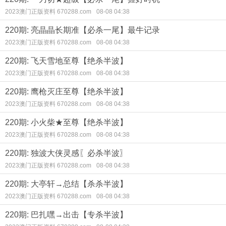
2023澳门正版资料 670288.com
08-08 04:38
220期: 亮晶晶长期准【必杀一尾】最牛记录
2023澳门正版资料 670288.com
08-08 04:38
220期: 飞天雪地至尊【绝杀半波】
2023澳门正版资料 670288.com
08-08 04:38
220期: 鹰枪灭庄至尊【绝杀半波】
2023澳门正版资料 670288.com
08-08 04:38
220期: 小火柴★至尊【绝杀半波】
2023澳门正版资料 670288.com
08-08 04:38
220期: 独波大侠灵感〖必杀半波〗
2023澳门正版资料 670288.com
08-08 04:38
220期: 大亭轩→总结【杀杀半波】
2023澳门正版资料 670288.com
08-08 04:38
220期: 巴扎嘿→出击【专杀半波】