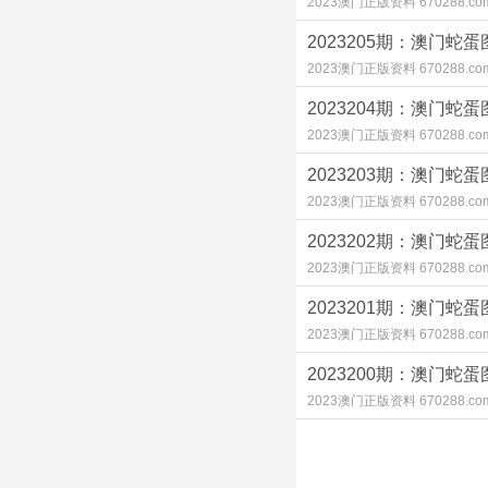
2023澳门正版资料 670288.co
2023205期：澳门蛇蛋
2023澳门正版资料 670288.co
2023204期：澳门蛇蛋
2023澳门正版资料 670288.co
2023203期：澳门蛇蛋
2023澳门正版资料 670288.co
2023202期：澳门蛇蛋
2023澳门正版资料 670288.co
2023201期：澳门蛇蛋
2023澳门正版资料 670288.co
2023200期：澳门蛇蛋
2023澳门正版资料 670288.co