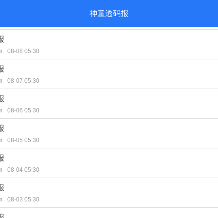
神童透码报
报
m
08-08 05:30
报
m
08-07 05:30
报
m
08-06 05:30
报
m
08-05 05:30
报
m
08-04 05:30
报
m
08-03 05:30
报