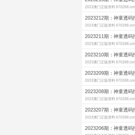
2023澳门正版资料 670288.co
2023212期：神童透码
2023澳门正版资料 670288.co
2023211期：神童透码
2023澳门正版资料 670288.co
2023210期：神童透码
2023澳门正版资料 670288.co
2023209期：神童透码
2023澳门正版资料 670288.co
2023208期：神童透码
2023澳门正版资料 670288.co
2023207期：神童透码
2023澳门正版资料 670288.co
2023206期：神童透码