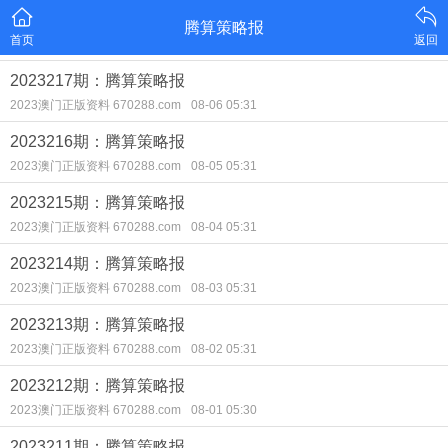
腾算策略报
首页
返回
2023217期：腾算策略报
2023澳门正版资料 670288.com
08-06 05:31
2023216期：腾算策略报
2023澳门正版资料 670288.com
08-05 05:31
2023215期：腾算策略报
2023澳门正版资料 670288.com
08-04 05:31
2023214期：腾算策略报
2023澳门正版资料 670288.com
08-03 05:31
2023213期：腾算策略报
2023澳门正版资料 670288.com
08-02 05:31
2023212期：腾算策略报
2023澳门正版资料 670288.com
08-01 05:30
2023211期：腾算策略报