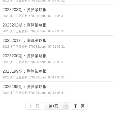
2023澳门正版资料 670288.com
07-24 05:31
2023203期：腾算策略报
2023澳门正版资料 670288.com
07-23 05:31
2023202期：腾算策略报
2023澳门正版资料 670288.com
07-22 05:31
2023201期：腾算策略报
2023澳门正版资料 670288.com
07-21 05:31
2023200期：腾算策略报
2023澳门正版资料 670288.com
07-20 05:31
2023199期：腾算策略报
2023澳门正版资料 670288.com
07-19 05:31
2023198期：腾算策略报
2023澳门正版资料 670288.com
07-18 05:31
上一页
第1页
下一页