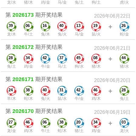
龙/水
猪/木
鸡/金
马/金
兔/土
狗/土
虎/火
第
2026173
期开奖结果
2026年06月22日
+
39
06
16
40
13
19
26
龙/木
牛/土
兔/木
兔/火
马/金
鼠/火
蛇/金
第
2026172
期开奖结果
2026年06月21日
+
28
34
42
37
45
08
44
兔/土
鸡/金
牛/金
马/土
狗/水
猪/木
猪/水
第
2026171
期开奖结果
2026年06月20日
+
24
38
40
31
42
46
28
羊/木
蛇/木
兔/火
鼠/水
牛/金
鸡/木
兔/土
第
2026170
期开奖结果
2026年06月19日
+
27
46
06
38
20
34
03
龙/金
鸡/木
牛/土
蛇/木
猪/土
鸡/金
龙/火