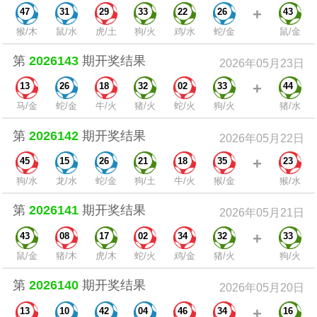
+
47
31
29
33
22
26
43
猴/木
鼠/水
虎/土
狗/火
鸡/水
蛇/金
鼠/金
第
2026143
期开奖结果
2026年05月23日
+
13
26
18
32
02
33
44
马/金
蛇/金
牛/火
猪/火
蛇/火
狗/火
猪/水
第
2026142
期开奖结果
2026年05月22日
+
45
15
26
21
18
35
23
狗/水
龙/水
蛇/金
狗/土
牛/火
猴/金
猴/水
第
2026141
期开奖结果
2026年05月21日
+
43
08
17
02
34
32
33
鼠/金
猪/木
虎/木
蛇/火
鸡/金
猪/火
狗/火
第
2026140
期开奖结果
2026年05月20日
+
13
10
42
04
46
34
16