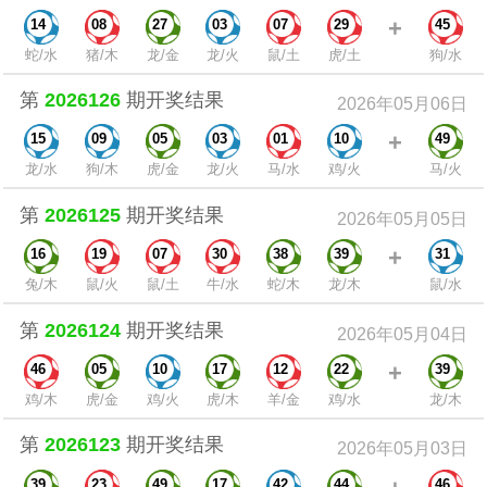
+
14
08
27
03
07
29
45
蛇/水
猪/木
龙/金
龙/火
鼠/土
虎/土
狗/水
第
2026126
期开奖结果
2026年05月06日
+
15
09
05
03
01
10
49
龙/水
狗/木
虎/金
龙/火
马/水
鸡/火
马/火
第
2026125
期开奖结果
2026年05月05日
+
16
19
07
30
38
39
31
兔/木
鼠/火
鼠/土
牛/水
蛇/木
龙/木
鼠/水
第
2026124
期开奖结果
2026年05月04日
+
46
05
10
17
12
22
39
鸡/木
虎/金
鸡/火
虎/木
羊/金
鸡/水
龙/木
第
2026123
期开奖结果
2026年05月03日
39
23
49
17
42
44
46