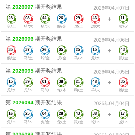
第
2026097
期开奖结果
2026年04月07日
+
28
08
44
26
29
46
11
兔/土
猪/木
猪/水
蛇/金
虎/土
鸡/木
猴/火
第
2026096
期开奖结果
2026年04月06日
+
35
37
26
05
25
15
43
猴/金
马/土
蛇/金
虎/金
马/木
龙/水
鼠/金
第
2026095
期开奖结果
2026年04月05日
+
15
39
01
38
21
48
35
龙/水
龙/木
马/水
蛇/木
狗/土
羊/火
猴/金
第
2026094
期开奖结果
2026年04月04日
+
16
25
04
28
43
38
17
兔/木
马/木
兔/金
兔/土
鼠/金
蛇/木
虎/木
第
2026093
期开奖结果