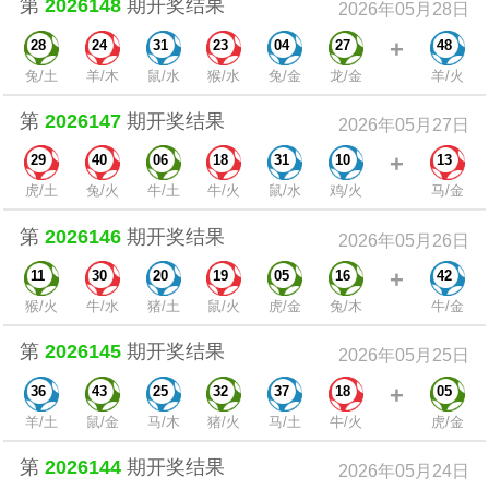
第
2026148
期开奖结果
2026年05月28日
+
28
24
31
23
04
27
48
兔/土
羊/木
鼠/水
猴/水
兔/金
龙/金
羊/火
第
2026147
期开奖结果
2026年05月27日
+
29
40
06
18
31
10
13
虎/土
兔/火
牛/土
牛/火
鼠/水
鸡/火
马/金
第
2026146
期开奖结果
2026年05月26日
+
11
30
20
19
05
16
42
猴/火
牛/水
猪/土
鼠/火
虎/金
兔/木
牛/金
第
2026145
期开奖结果
2026年05月25日
+
36
43
25
32
37
18
05
羊/土
鼠/金
马/木
猪/火
马/土
牛/火
虎/金
第
2026144
期开奖结果
2026年05月24日