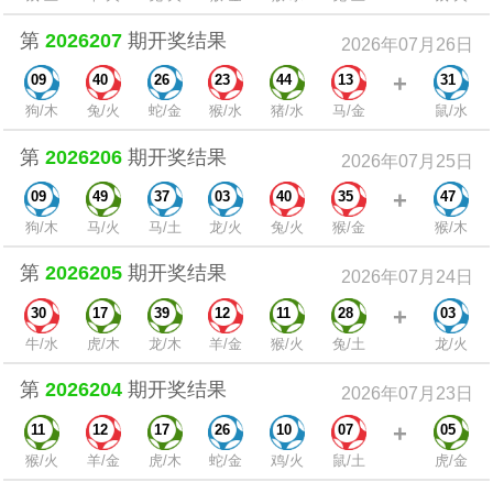
第
2026207
期开奖结果
2026年07月26日
+
09
40
26
23
44
13
31
狗/木
兔/火
蛇/金
猴/水
猪/水
马/金
鼠/水
第
2026206
期开奖结果
2026年07月25日
+
09
49
37
03
40
35
47
狗/木
马/火
马/土
龙/火
兔/火
猴/金
猴/木
第
2026205
期开奖结果
2026年07月24日
+
30
17
39
12
11
28
03
牛/水
虎/木
龙/木
羊/金
猴/火
兔/土
龙/火
第
2026204
期开奖结果
2026年07月23日
+
11
12
17
26
10
07
05
猴/火
羊/金
虎/木
蛇/金
鸡/火
鼠/土
虎/金