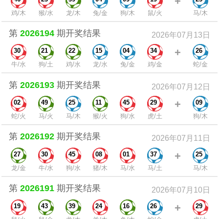
+
鸡/木
猴/水
龙/木
兔/金
狗/木
鼠/火
马/木
第
2026194
期开奖结果
2026年07月13日
+
30
21
22
15
04
34
26
牛/水
狗/土
鸡/水
龙/水
兔/金
鸡/金
蛇/金
第
2026193
期开奖结果
2026年07月12日
+
02
49
25
11
45
29
09
蛇/火
马/火
马/木
猴/火
狗/水
虎/土
狗/木
第
2026192
期开奖结果
2026年07月11日
+
27
30
45
08
01
37
25
龙/金
牛/水
狗/水
猪/木
马/水
马/土
马/木
第
2026191
期开奖结果
2026年07月10日
+
19
43
39
24
16
26
29