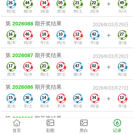
+
26
44
34
05
21
22
49
蛇/金
猪/水
鸡/金
虎/金
狗/土
鸡/水
马/火
第
2026088
期开奖结果
2026年03月29日
+
16
46
18
10
12
42
27
兔/木
鸡/木
牛/火
鸡/火
羊/金
牛/金
龙/金
第
2026087
期开奖结果
2026年03月28日
+
17
01
21
29
47
02
26
虎/木
马/水
狗/土
虎/土
猴/木
蛇/火
蛇/金
第
2026086
期开奖结果
2026年03月27日
+
15
36
14
24
26
34
12
龙/水
羊/土
蛇/水
羊/木
蛇/金
鸡/金
羊/金
第
2026085
期开奖结果
2026年03月26日
+
14
13
27
33
06
20
19
首页
彩图
黑白
记录