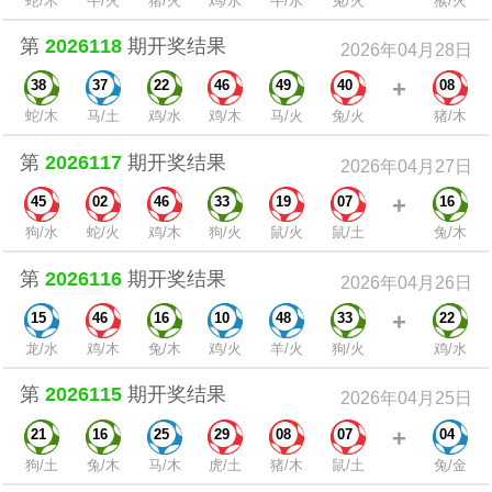
蛇/木
牛/火
猪/火
鸡/水
牛/水
兔/火
猴/火
第
2026118
期开奖结果
2026年04月28日
+
38
37
22
46
49
40
08
蛇/木
马/土
鸡/水
鸡/木
马/火
兔/火
猪/木
第
2026117
期开奖结果
2026年04月27日
+
45
02
46
33
19
07
16
狗/水
蛇/火
鸡/木
狗/火
鼠/火
鼠/土
兔/木
第
2026116
期开奖结果
2026年04月26日
+
15
46
16
10
48
33
22
龙/水
鸡/木
兔/木
鸡/火
羊/火
狗/火
鸡/水
第
2026115
期开奖结果
2026年04月25日
+
21
16
25
29
08
07
04
狗/土
兔/木
马/木
虎/土
猪/木
鼠/土
兔/金