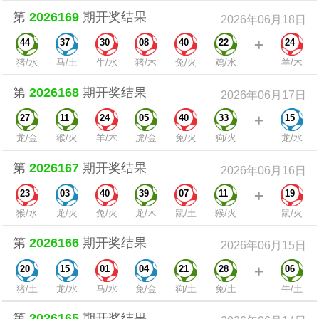
第
2026169
期开奖结果
2026年06月18日
+
44
37
30
08
40
22
24
猪/水
马/土
牛/水
猪/木
兔/火
鸡/水
羊/木
第
2026168
期开奖结果
2026年06月17日
+
27
11
24
05
40
33
15
龙/金
猴/火
羊/木
虎/金
兔/火
狗/火
龙/水
第
2026167
期开奖结果
2026年06月16日
+
23
03
40
39
07
11
19
猴/水
龙/火
兔/火
龙/木
鼠/土
猴/火
鼠/火
第
2026166
期开奖结果
2026年06月15日
+
20
15
01
04
21
28
06
猪/土
龙/水
马/水
兔/金
狗/土
兔/土
牛/土
第
2026165
期开奖结果