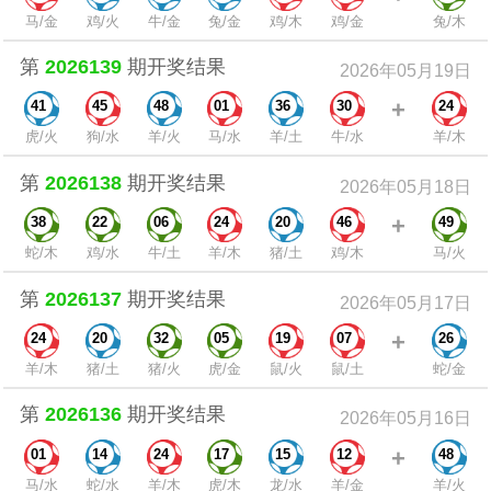
马/金
鸡/火
牛/金
兔/金
鸡/木
鸡/金
兔/木
第
2026139
期开奖结果
2026年05月19日
+
41
45
48
01
36
30
24
虎/火
狗/水
羊/火
马/水
羊/土
牛/水
羊/木
第
2026138
期开奖结果
2026年05月18日
+
38
22
06
24
20
46
49
蛇/木
鸡/水
牛/土
羊/木
猪/土
鸡/木
马/火
第
2026137
期开奖结果
2026年05月17日
+
24
20
32
05
19
07
26
羊/木
猪/土
猪/火
虎/金
鼠/火
鼠/土
蛇/金
第
2026136
期开奖结果
2026年05月16日
+
01
14
24
17
15
12
48
马/水
蛇/水
羊/木
虎/木
龙/水
羊/金
羊/火