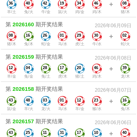
+
36
40
42
19
34
46
08
羊/土
兔/火
牛/金
鼠/火
鸡/金
鸡/木
猪/木
第
2026160
期开奖结果
2026年06月09日
+
08
16
26
01
29
30
02
猪/木
兔/木
蛇/金
马/水
虎/土
牛/水
蛇/火
第
2026159
期开奖结果
2026年06月08日
+
12
04
28
17
20
46
39
羊/金
兔/金
兔/土
虎/木
猪/土
鸡/木
龙/木
第
2026158
期开奖结果
2026年06月07日
+
43
48
03
01
12
23
16
鼠/金
羊/火
龙/火
马/水
羊/金
猴/水
兔/木
第
2026157
期开奖结果
2026年06月06日
+
43
25
11
31
17
10
40