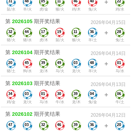
+
31
48
05
11
46
40
22
鼠/水
羊/火
虎/金
猴/火
鸡/木
兔/火
鸡/水
第
2026105
期开奖结果
2026年04月15日
+
32
44
17
19
11
36
28
猪/火
猪/水
虎/木
鼠/火
猴/火
羊/土
兔/土
第
2026104
期开奖结果
2026年04月14日
+
20
45
39
49
03
48
01
猪/土
狗/水
龙/木
马/火
龙/火
羊/火
马/水
第
2026103
期开奖结果
2026年04月13日
+
34
03
01
30
39
04
06
鸡/金
龙/火
马/水
牛/水
龙/木
兔/金
牛/土
第
2026102
期开奖结果
2026年04月12日
+
47
03
32
46
39
36
20